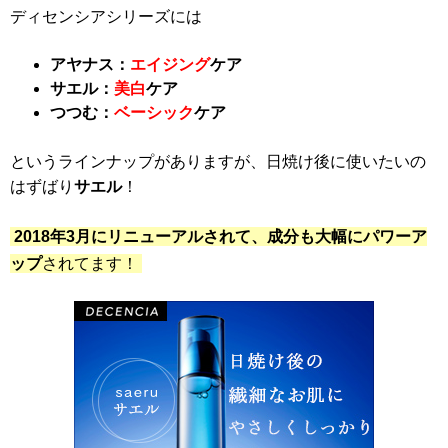
ディセンシアシリーズには
アヤナス：
エイジング
ケア
サエル：
美白
ケア
つつむ：
ベーシック
ケア
というラインナップがありますが、日焼け後に使いたいの
はずばり
サエル
！
2018年3月にリニューアルされて、成分も大幅にパワーア
ップ
されてます！