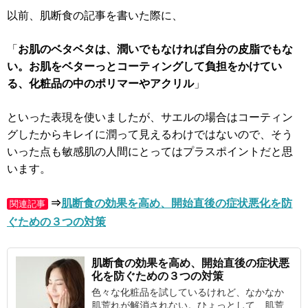
以前、肌断食の記事を書いた際に、
「
お肌のベタベタは、潤いでもなければ自分の皮脂でもな
い。お肌をベターっとコーティングして負担をかけてい
る、化粧品の中のポリマーやアクリル
」
といった表現を使いましたが、サエルの場合はコーティン
グしたからキレイに潤って見えるわけではないので、そう
いった点も敏感肌の人間にとってはプラスポイントだと思
います。
⇒
肌断食の効果を高め、開始直後の症状悪化を防
関連記事
ぐための３つの対策
肌断食の
効果
を高め、開始直後の
症状悪
化
を防ぐための３つの対策
色々な化粧品を試しているけれど、なかなか
肌荒れが解消されない。ひょっとして、肌荒