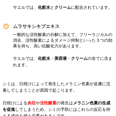
サエルでは、
化粧水
と
クリーム
に配合されています。
ムラサキシキブエキス
一般的な活性酸素の分解に加えて、フリーラジカルの
消去、活性酸素によるダメージ抑制といった３つの効
果を持ち、高い抗酸化力があります。
サエルでは、
化粧水
・
美容液
・
クリーム
の全てに含ま
れます。
シミは、日焼けによって発生したメラニン色素が皮膚に沈
着してしまうことが原因で起こります。
日焼けによる
炎症
や
活性酸素
の発生は
メラニン色素の生成
を促進
してしまうため、シミの予防にはこれらの反応を抑
える成分を補う必要があるんです。