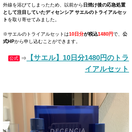
外線を浴びてしまったため、以前から
日焼け後の応急処置
として注目していたディセンシア サエルのトライアルセッ
ト
を取り寄せてみました。
※サエルのトライアルセットは
10日分
が税込
1480円
で、
公
式HP
から申し込むことができます。
【サエル】10日分1480円のトラ
⇒
公式
イアルセット