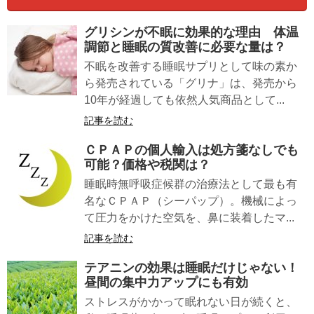
グリシン
が不眠に効果的な理由 体温
調節と睡眠の質改善に必要な量は？
不眠を改善する睡眠サプリとして味の素か
ら発売されている「グリナ」は、発売から
10年が経過しても依然人気商品として...
記事を読む
ＣＰＡＰの個人輸入は処方箋なしでも
可能？価格や税関は？
睡眠時無呼吸症候群の治療法として最も有
名なＣＰＡＰ（シーパップ）。機械によっ
て圧力をかけた空気を、鼻に装着したマ...
記事を読む
テアニン
の効果は睡眠だけじゃない！
昼間の集中力アップにも有効
ストレスがかかって眠れない日が続くと、