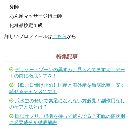
灸師
あん摩マッサージ指圧師
化粧品検定１級
詳しいプロフィールは
こちら
から
特集記事
デリケートゾーンの黒ずみ、見られてますよ！デー
トの前に徹底ケアを！
【飲む日焼け止め】国産と海外産を徹底比較！安く
試せるチャンスです！
爪水虫のせいで素足になれない方必見！副作用なし
のケア方法とは？
睡眠サプリ、根拠を持って選んでる？不眠の症状別
に必要成分を徹底解説