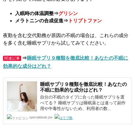
入眠時の体温調整⇒
グリシン
メラトニンの合成促進⇒
トリプトファン
夜勤を含む交代勤務が原因の不眠の場合は、これらの成分
を多く含む睡眠サプリから試してみてください。
⇒
睡眠サプリ９種類を徹底比較！あなたの不眠に
関連記事
効果的な成分はどれ？
睡眠サプリ
９種類
を徹底比較！あなたの
不眠に効果的な成分はどれ？
自分の不眠のタイプに合った睡眠サプリを選
べてる？ 睡眠サプリは睡眠薬とは違って副作
用や中毒性がないため、利用者の数...
specialdeals.pw