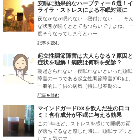
安眠
に効果的なハーブティー６選！イ
ライラ・ストレスによる不眠対策に
夜なかなか眠れない…寝付けない…。 そん
な状態が続くととてもつらいですよね。 一
度そうなってしまうとハー...
記事を読む
起立性調節障害
は大人もなる？原因と
症状を理解！病院は何科を受診？
朝起きられない・夜眠れないといった睡眠
障害の一つである起立性調節障害(OD)は、
一般的に子供の病気（特に思春期の...
記事を読む
マインドガードDX
を飲んだ生の口コ
ミ！含有成分が不眠に与える効果
この1年ほど、ストレスを感じて睡眠の質
が落ちてるなと感じた時に、睡眠サプリと
して人気のマ...