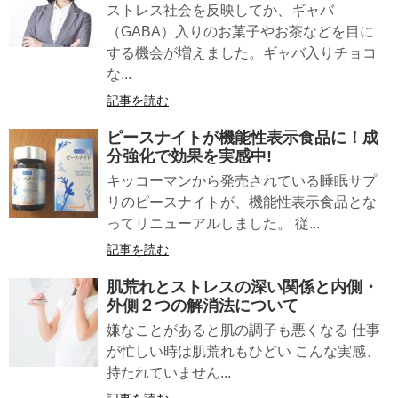
ストレス社会を反映してか、ギャバ
（GABA）入りのお菓子やお茶などを目に
する機会が増えました。ギャバ入りチョコ
な...
記事を読む
ピースナイト
が機能性表示食品に！成
分強化で効果を実感中!
キッコーマンから発売されている睡眠サプ
リのピースナイトが、機能性表示食品とな
ってリニューアルしました。 従...
記事を読む
肌荒れ
と
ストレス
の深い関係と内側・
外側２つの解消法について
嫌なことがあると肌の調子も悪くなる 仕事
が忙しい時は肌荒れもひどい こんな実感、
持たれていません...