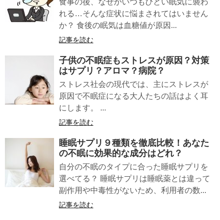
食事の後、なぜかいつもひどい眠気に襲わ
れる…そんな症状に悩まされてはいません
か？ 食後の眠気は血糖値が原因...
記事を読む
子供の不眠症
もストレスが原因？対策
はサプリ？アロマ？病院？
ストレス社会の現代では、主にストレスが
原因で不眠症になる大人たちの話はよく耳
にします。 ...
記事を読む
睡眠サプリ
９種類
を徹底比較！あなた
の不眠に効果的な成分はどれ？
自分の不眠のタイプに合った睡眠サプリを
選べてる？ 睡眠サプリは睡眠薬とは違って
副作用や中毒性がないため、利用者の数...
記事を読む