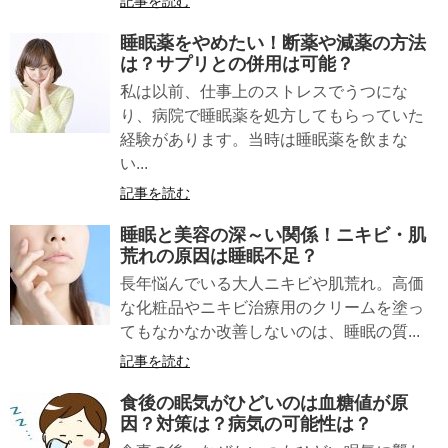
記事を読む
睡眠薬
をやめたい！断薬や減薬の方法
は？サプリとの併用は可能？
私は以前、仕事上のストレスでうつにな
り、病院で睡眠薬を処方してもらっていた
経験があります。当時は睡眠薬を飲まな
い...
記事を読む
睡眠と美容
の深～い関係！ニキビ・肌
荒れの原因は睡眠不足？
長年悩んでいる大人ニキビや肌荒れ。高価
な化粧品やニキビ治療用のクリームを塗っ
てもなかなか改善しないのは、睡眠の質...
記事を読む
食後の眠気
がひどいのは血糖値が原
因？対策は？病気の可能性は？