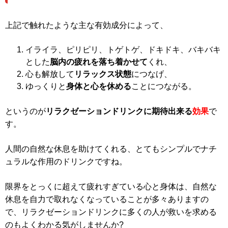
上記で触れたような主な有効成分によって、
イライラ、ピリピリ、トゲトゲ、ドキドキ、バキバキ
とした
脳内の疲れを落ち着かせて
くれ、
心も解放して
リラックス状態
につなげ、
ゆっくりと
身体と心を休める
ことにつながる。
というのが
リラクゼーションドリンクに期待出来る
効果
で
す。
人間の自然な休息を助けてくれる、とてもシンプルでナチ
ュラルな作用のドリンクですね。
限界をとっくに超えて疲れすぎている心と身体は、自然な
休息を自力で取れなくなっていることが多々ありますの
で、リラクゼーションドリンクに多くの人が救いを求める
のもよくわかる気がしませんか?