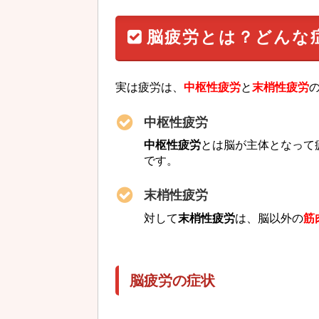
脳疲労とは？どんな
実は疲労は、
中枢性疲労
と
末梢性疲労
中枢性疲労
中枢性疲労
とは脳が主体となって
です。
末梢性疲労
対して
末梢性疲労
は、脳以外の
筋
脳疲労の症状