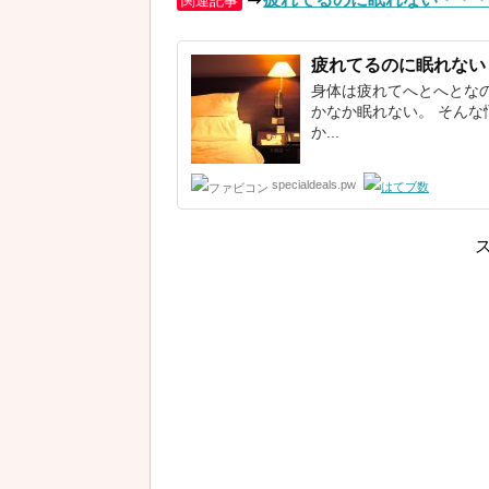
関連記事
疲れてるのに
眠れない
身体は疲れてへとへとな
かなか眠れない。 そん
か...
specialdeals.pw