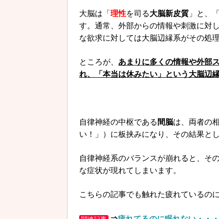
大脳は「
理性
を司る
大脳新皮質
」と、
す。通常、外部からの情報や刺激に対
な欲求に対しては大脳辺縁系がその処
ところが、
あまりに多くの情報や外部
れ、「本当は休みたい」という大脳辺
自律神経の中枢である
間脳
は、両者の相
い！」）に板挟みになり、その結果と
自律神経系のバランスが崩れると、そ
な症状が現れてしまいます。
こちらの記事でも触れた疲れているの
⇒
疲れてるのに眠れない・・