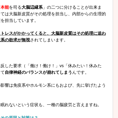
「
本能
を司る
大脳辺縁系
」の二つに分けることが出来ま
しては大脳新皮質がその処理を担当し、内部からの生理的
理を担当しています。
ストレスがかかってくると、大脳新皮質はその処理に追わ
縁系の欲求が無視
されてしまいます。
反した要求（「働け！働け！」vs「休みたい！休みた
して
自律神経のバランスが崩れてしまう
んです。
の影響は免疫系やホルモン系にもおよび、先に挙げたよう
に眠れないという症状も、一種の脳疲労と言えますね。
・その原因と対策は？