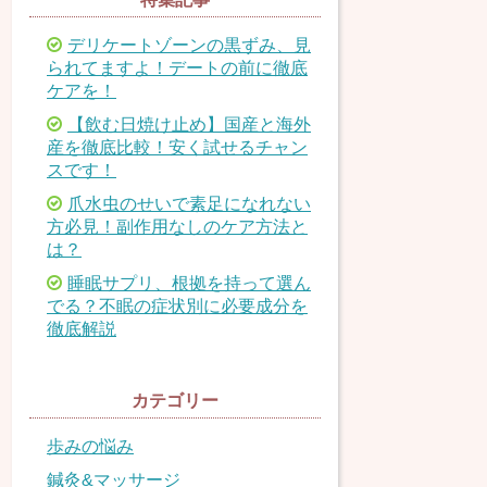
デリケートゾーンの黒ずみ、見
られてますよ！デートの前に徹底
ケアを！
【飲む日焼け止め】国産と海外
産を徹底比較！安く試せるチャン
スです！
爪水虫のせいで素足になれない
方必見！副作用なしのケア方法と
は？
睡眠サプリ、根拠を持って選ん
でる？不眠の症状別に必要成分を
徹底解説
カテゴリー
歩みの悩み
鍼灸&マッサージ