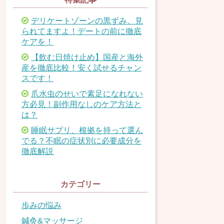
デリケートゾーンの黒ずみ、見
られてますよ！デートの前に徹底
ケアを！
【飲む日焼け止め】国産と海外
産を徹底比較！安く試せるチャン
スです！
爪水虫のせいで素足になれない
方必見！副作用なしのケア方法と
は？
睡眠サプリ、根拠を持って選ん
でる？不眠の症状別に必要成分を
徹底解説
カテゴリー
歩みの悩み
鍼灸&マッサージ