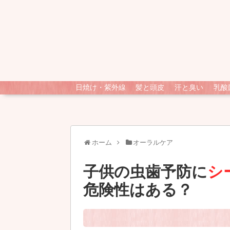
日焼け・紫外線
髪と頭皮
汗と臭い
乳酸
ホーム
オーラルケア
子供の虫歯予防に
シ
危険性はある？