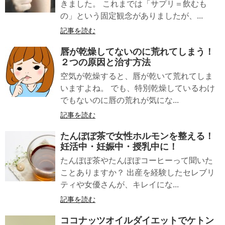
きました。 これまでは「サプリ＝飲むも
の」という固定観念がありましたが、...
記事を読む
唇が乾燥してないのに荒れてしまう！
２つの原因と治す方法
空気が乾燥すると、唇が乾いて荒れてしま
いますよね。 でも、特別乾燥しているわけ
でもないのに唇の荒れが気にな...
記事を読む
たんぽぽ茶で
女性ホルモン
を整える！
妊活中・妊娠中・授乳中に！
たんぽぽ茶やたんぽぽコーヒーって聞いた
ことありますか？ 出産を経験したセレブリ
ティや女優さんが、キレイにな...
記事を読む
ココナッツオイルダイエット
でケトン