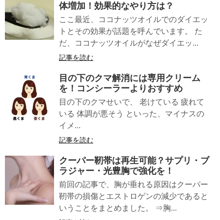
体増加！効果的なやり方は？
ここ最近、ココナッツオイルでのダイエッ
トとその効果が話題を呼んでいます。 た
だ、ココナッツオイルがなぜダイエッ...
記事を読む
目の下のクマ
解消には専用クリーム
を！コンシーラーよりおすすめ
目の下のクマせいで、 老けている 疲れて
いる 体調が悪そう といった、マイナスの
イメ...
記事を読む
クーパー靭帯は
再生可能
？サプリ・ブ
ラジャー・光豊胸で強化を！
前回の記事で、胸が垂れる原因はクーパー
靭帯の損傷とエストロゲンの減少であると
いうことをまとめました。 ⇒胸...