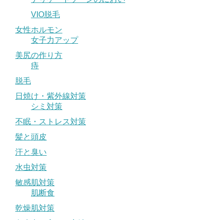
VIO脱毛
女性ホルモン
女子力アップ
美尻の作り方
痔
脱毛
日焼け・紫外線対策
シミ対策
不眠・ストレス対策
髪と頭皮
汗と臭い
水虫対策
敏感肌対策
肌断食
乾燥肌対策