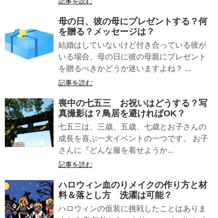
記事を読む
母の日、
彼の母
にプレゼントする？何
を贈る？メッセージは？
結婚はしていないけど付き合っている彼が
いる場合、母の日に彼の母親にプレゼント
を贈るべきかどうか迷いますよね？ ...
記事を読む
喪中の七五三 お祝いはどうする？写
真撮影は？鳥居を避ければOK？
七五三は、三歳、五歳、七歳とお子さんの
成長を喜ぶ一大イベントの一つです。 お子
さんに『どんな服を着せようか...
記事を読む
ハロウィン血のりメイクの作り方と材
料＆落とし方 洗濯は可能？
ハロウィンの仮装に挑戦したことはありま