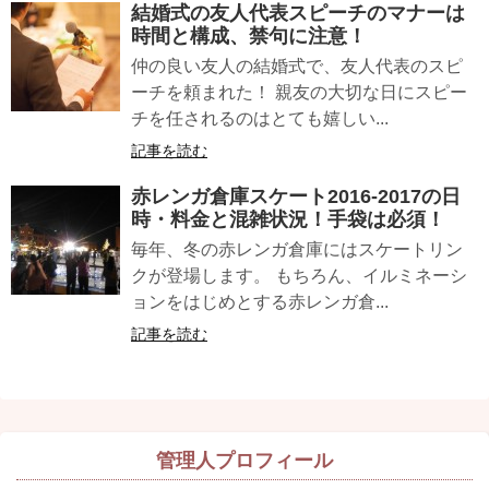
結婚式の
友人代表スピーチ
のマナーは
時間と構成、禁句に注意！
仲の良い友人の結婚式で、友人代表のスピ
ーチを頼まれた！ 親友の大切な日にスピー
チを任されるのはとても嬉しい...
記事を読む
赤レンガ倉庫スケート
2016-2017の日
時・料金と混雑状況！手袋は必須！
毎年、冬の赤レンガ倉庫にはスケートリン
クが登場します。 もちろん、イルミネーシ
ョンをはじめとする赤レンガ倉...
記事を読む
管理人プロフィール