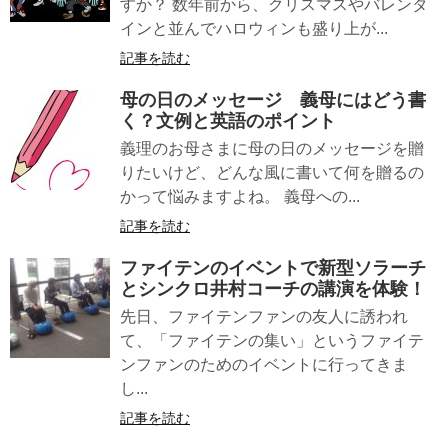
すか？ 数年前から、クリスマスやバレンタ
インと並んでハロウィンも盛り上が...
記事を読む
母の日のメッセージ
義母
にはどう書
く？文例と英語のポイント
義理のお母さまに母の日のメッセージを贈
りたいけど、どんな風に書いて何を贈るの
かって悩みますよね。 義母への...
記事を読む
ファイテンのイベントで
新型ソラーチ
とシンクロ
井村コーチの講演
を体験！
先日、ファイテンファンの友人に誘われ
て、「ファイテンの集い」というファイテ
ンファンのためのイベントに行ってきま
し...
記事を読む