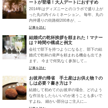
ートが登場！大人デートにおすすめ
2014年はディズニーとのコラボで盛り上が
った丸の内イルミネーション。 毎年、丸の
内仲通りの街路樹200本が、...
記事を読む
結婚式の
乾杯挨拶
を頼まれた！マナー
は？時間や構成と例文
会社で部下を持つようになると、部下の結
婚式で乾杯の発声を頼まれる機会も出てき
ます。 今まで何気なく参加して...
記事を読む
お彼岸の帰省 手土産はお供え物？の
しは必要？書き方は？
結婚して初めてのお彼岸の場合、どのよう
な作法をしたらいいのか迷うことも多いで
すよね。 細かい部分はご主人に...