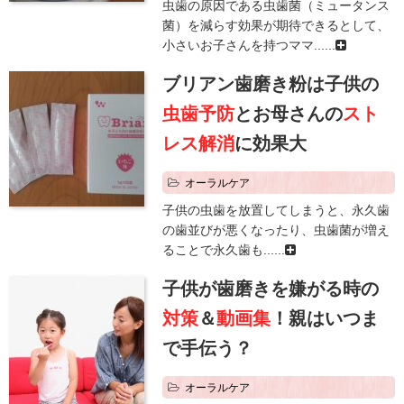
虫歯の原因である虫歯菌（ミュータンス
菌）を減らす効果が期待できるとして、
小さいお子さんを持つママ......
ブリアン歯磨き粉は子供の
虫歯予防
とお母さんの
スト
レス解消
に効果大
オーラルケア
子供の虫歯を放置してしまうと、永久歯
の歯並びが悪くなったり、虫歯菌が増え
ることで永久歯も......
子供が歯磨きを嫌がる時の
対策
＆
動画集
！親はいつま
で手伝う？
オーラルケア