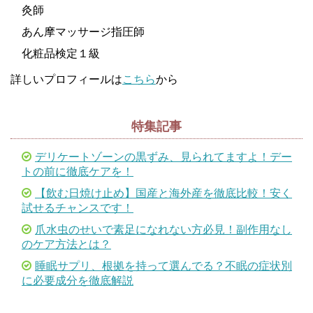
灸師
あん摩マッサージ指圧師
化粧品検定１級
詳しいプロフィールは
こちら
から
特集記事
デリケートゾーンの黒ずみ、見られてますよ！デー
トの前に徹底ケアを！
【飲む日焼け止め】国産と海外産を徹底比較！安く
試せるチャンスです！
爪水虫のせいで素足になれない方必見！副作用なし
のケア方法とは？
睡眠サプリ、根拠を持って選んでる？不眠の症状別
に必要成分を徹底解説