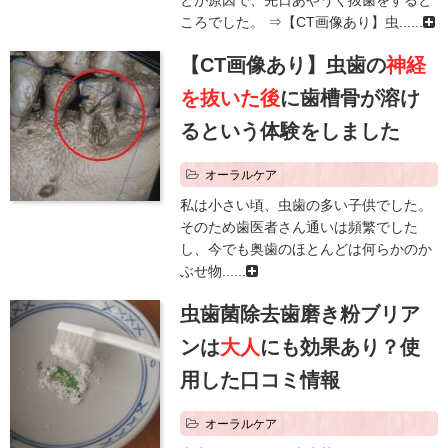
ころでした。 ⇒【CT画像あり】虫......
【CT画像あり】虫歯の
神経
を抜いた後
に歯槽骨が溶け
るという体験をしました
オーラルケア
私は小さい頃、虫歯の多い子供でした。
そのため歯医者さん通いは頻繁でした
し、今でも奥歯のほとんどは何らかのか
ぶせ物......
虫歯菌除去歯磨き粉ブリア
ンは
大人
にも効果あり？使
用した口コミ情報
オーラルケア