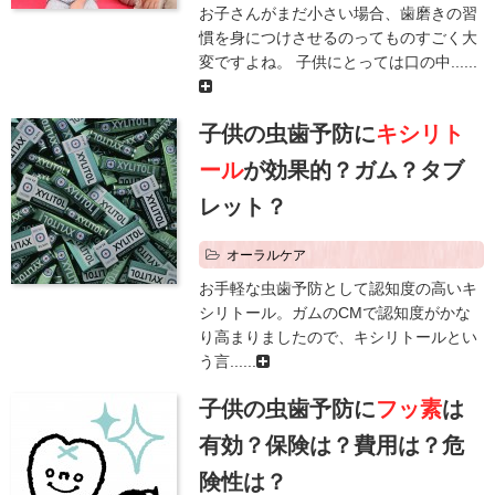
お子さんがまだ小さい場合、歯磨きの習
慣を身につけさせるのってものすごく大
変ですよね。 子供にとっては口の中......
子供の虫歯予防に
キシリト
ール
が効果的？ガム？タブ
レット？
オーラルケア
お手軽な虫歯予防として認知度の高いキ
シリトール。ガムのCMで認知度がかな
り高まりましたので、キシリトールとい
う言......
子供の虫歯予防に
フッ素
は
有効？保険は？費用は？危
険性は？