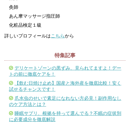
灸師
あん摩マッサージ指圧師
化粧品検定１級
詳しいプロフィールは
こちら
から
特集記事
デリケートゾーンの黒ずみ、見られてますよ！デー
トの前に徹底ケアを！
【飲む日焼け止め】国産と海外産を徹底比較！安く
試せるチャンスです！
爪水虫のせいで素足になれない方必見！副作用なし
のケア方法とは？
睡眠サプリ、根拠を持って選んでる？不眠の症状別
に必要成分を徹底解説