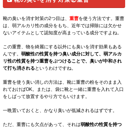
靴の臭いを消す対策の2つ目は、
重曹
を使う方法です。重曹
は、弱アルカリ性の成分をもち、近年では掃除には欠かせ
ないアイテムとして認知度が高まっている成分ですよね。
この重曹、物を綺麗にする以外にも臭いを消す効果もある
んです。
弱酸性の性質を持つ臭い成分に対して、弱アルカ
リ性の性質を持つ重曹をぶつけることで、臭いが中和され
て打ち消される
というわけですね。
重曹を使う臭い消しの方法は、靴に重曹の粉をそのまま入
れておけばOK。または、袋に靴と一緒に重曹を入れて入口
をしばって放置するやり方でもいけます。
一晩置いておくと、かなり臭いが低減されるはずです。
ただ、重曹にも欠点があって、それは
弱酸性の性質を持つ