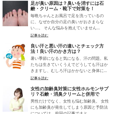
足が臭い
原因は？臭いを消すには石
鹸・クリーム・靴下で対策を！
毎晩ちゃんとお風呂で足を洗っているの
に、なぜか自分の足の臭いがおさまらな
い…。 そんな悩みを抱えていません...
記事を読む
良い汗
と
悪い汗
の違いとチェック方
法！良い汗のかき方は？
暑い季節になると気になる、汗の問題。私
たちは生きていくうえでどうしても汗はか
きますし、むしろ汗はかかないと身体に...
記事を読む
女性の加齢臭
対策に女性ホルモンサプ
リ？石鹸・消臭クリームと併用で
男性だけでなく、女性も悩む加齢臭。 女性
にも加齢臭が発生してしまう原因と予防法
については、前回の記事でまと...