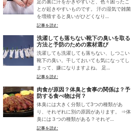
足の裏に汗をかきやすいと、色々困ったこ
とが起きやすいものです。 汗の湿気で雑菌
を増殖すると臭いがひどくなり...
記事を読む
洗濯しても落ちない
靴下の臭い
を取る
方法と予防のための素材選び
洗濯しても洗濯しても落ちない、しつこい
靴下の臭い。干しておいても気になってし
まって、嫌になりますよね。 足...
記事を読む
肉食が原因？
体臭と食事
の関係は？予
防する食べ物は何？
体臭には大きく分類して3つの種類があ
り、それぞれに別の原因があります。 ⇒体
臭には３つの種類がある？それぞ...
記事を読む