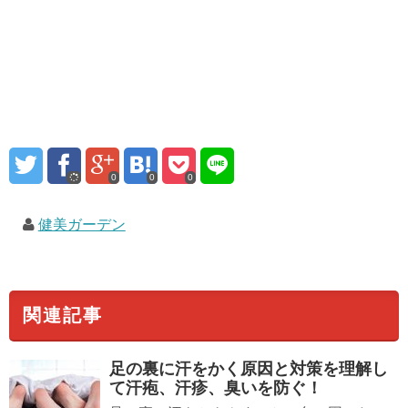
0
0
0
健美ガーデン
関連記事
足の裏に汗
をかく原因と対策を理解し
て汗疱、汗疹、臭いを防ぐ！