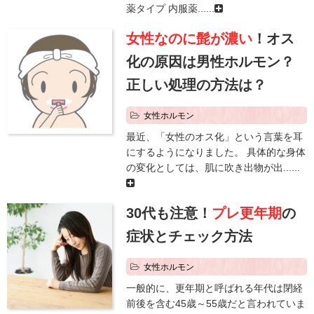
薬タイプ 内服薬......
女性なのに髭が濃い
！オス
化の原因は男性ホルモン？
正しい処理の方法は？
女性ホルモン
最近、「女性のオス化」という言葉を耳
にするようになりました。 具体的な身体
の変化としては、肌に吹き出物が出......
30代も注意！
プレ更年期
の
症状とチェック方法
女性ホルモン
一般的に、更年期と呼ばれる年代は閉経
前後を含む45歳～55歳だと言われていま