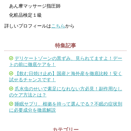
あん摩マッサージ指圧師
化粧品検定１級
詳しいプロフィールは
こちら
から
特集記事
デリケートゾーンの黒ずみ、見られてますよ！デー
トの前に徹底ケアを！
【飲む日焼け止め】国産と海外産を徹底比較！安く
試せるチャンスです！
爪水虫のせいで素足になれない方必見！副作用なし
のケア方法とは？
睡眠サプリ、根拠を持って選んでる？不眠の症状別
に必要成分を徹底解説
カテゴリー