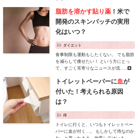
脂肪を溶かす貼り薬
！米で
開発のスキンパッチの実用
化はいつ？
ダイエット
食事制限も運動もしたくない。 でも脂肪
を減らして痩せたい！ という方にとっ
て、すごく耳寄りなニュースが流......
トイレットペーパーに
血
が
付いた！考えられる原因
は？
痔
トイレに行くと、いつもトイレットペー
パーに血が付く…。 もしかして痔なのか
な…と思ったまま、放置してはいま......