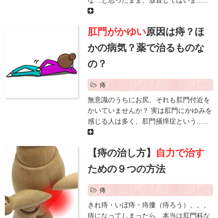
肛門がかゆい
原因は痔？ほ
かの病気？薬で治るものな
の？
痔
無意識のうちにお尻、それも肛門付近を
かいていませんか？ 実は肛門にかゆみを
感じる人は多く、肛門掻痒症という......
【痔の治し方】
自力で治す
ための９つの方法
痔
きれ痔・いぼ痔・痔瘻（痔ろう）。。。
痔になってしまったら、本当は肛門科な