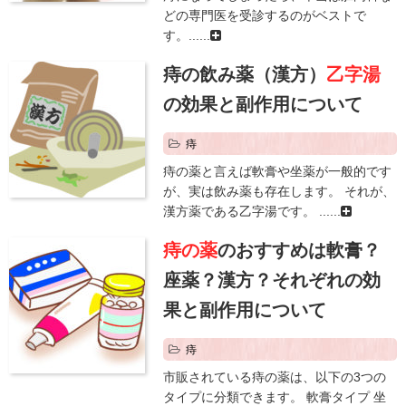
どの専門医を受診するのがベストで
す。......
痔の飲み薬（漢方）
乙字湯
の効果と副作用について
痔
痔の薬と言えば軟膏や坐薬が一般的です
が、実は飲み薬も存在します。 それが、
漢方薬である乙字湯です。 ......
痔の薬
のおすすめは軟膏？
座薬？漢方？それぞれの効
果と副作用について
痔
市販されている痔の薬は、以下の3つの
タイプに分類できます。 軟膏タイプ 坐