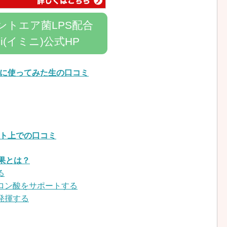
ントエア菌LPS配合
ini(イミニ)公式HP
実際に使ってみた生の口コミ
ット上での口コミ
果とは？
る
ルロン酸をサポートする
発揮する