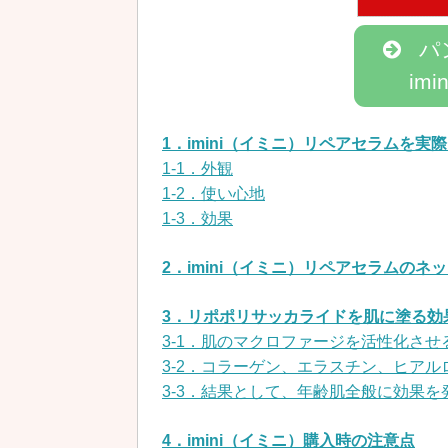
パ
im
1．imini（イミニ）リペアセラムを
1-1．外観
1-2．使い心地
1-3．効果
2．imini（イミニ）リペアセラムのネ
3．リポポリサッカライドを肌に塗る効
3-1．肌のマクロファージを活性化させ
3-2．コラーゲン、エラスチン、ヒア
3-3．結果として、年齢肌全般に効果を
4．imini（イミニ）購入時の注意点