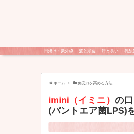
日焼け・紫外線
髪と頭皮
汗と臭い
乳酸
ホーム
免疫力を高める方法
imini（イミニ）
の口
(パントエア菌LPS