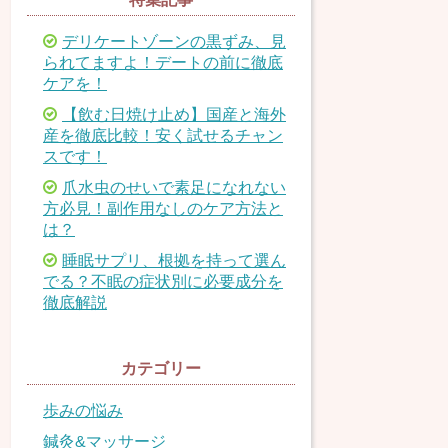
デリケートゾーンの黒ずみ、見
られてますよ！デートの前に徹底
ケアを！
【飲む日焼け止め】国産と海外
産を徹底比較！安く試せるチャン
スです！
爪水虫のせいで素足になれない
方必見！副作用なしのケア方法と
は？
睡眠サプリ、根拠を持って選ん
でる？不眠の症状別に必要成分を
徹底解説
カテゴリー
歩みの悩み
鍼灸&マッサージ