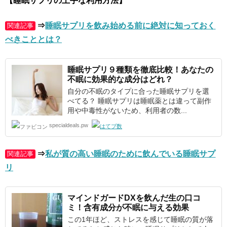
【睡眠サプリの上手な利用方法】
⇒
睡眠サプリを飲み始める前に絶対に知っておく
関連記事
べきこととは？
睡眠サプリ
９種類
を徹底比較！あなたの
不眠に効果的な成分はどれ？
自分の不眠のタイプに合った睡眠サプリを選
べてる？ 睡眠サプリは睡眠薬とは違って副作
用や中毒性がないため、利用者の数...
specialdeals.pw
⇒
私が質の高い睡眠のために飲んでいる睡眠サプ
関連記事
リ
マインドガードDX
を飲んだ生の口コ
ミ！含有成分が不眠に与える効果
この1年ほど、ストレスを感じて睡眠の質が落