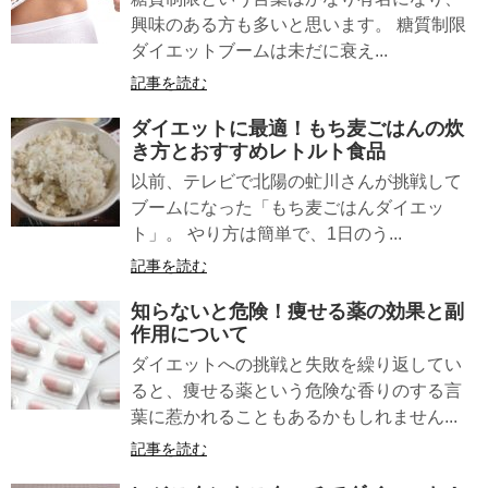
興味のある方も多いと思います。 糖質制限
ダイエットブームは未だに衰え...
記事を読む
ダイエットに最適！
もち麦ごはん
の炊
き方とおすすめレトルト食品
以前、テレビで北陽の虻川さんが挑戦して
ブームになった「もち麦ごはんダイエッ
ト」。 やり方は簡単で、1日のう...
記事を読む
知らないと危険！
痩せる薬
の効果と副
作用について
ダイエットへの挑戦と失敗を繰り返してい
ると、痩せる薬という危険な香りのする言
葉に惹かれることもあるかもしれません...
記事を読む