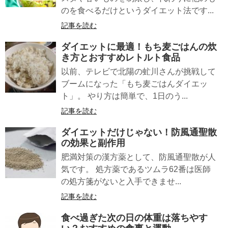
のを食べるだけというダイエット法です...
記事を読む
ダイエットに最適！
もち麦ごはん
の炊
き方とおすすめレトルト食品
以前、テレビで北陽の虻川さんが挑戦して
ブームになった「もち麦ごはんダイエッ
ト」。 やり方は簡単で、1日のう...
記事を読む
ダイエットだけじゃない！
防風通聖散
の効果と副作用
肥満対策の漢方薬として、防風通聖散が人
気です。 処方薬であるツムラ62番は医師
の処方箋がないと入手できませ...
記事を読む
食べ過ぎた次の日の
体重
は落ちやす