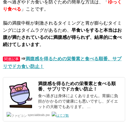
食べ過ぎやドカ食いを防ぐための簡単な方法は、「
ゆっく
り食べる
」ことです。
脳の満腹中枢が刺激されるタイミングと胃が膨らむタイミ
ングにはタイムラグがあるため、
早食いをすると本当はお
腹が満たされているのに満腹感が得られず、結果的に食べ
続けてしまいます
。
⇒
満腹感を得るための栄養素と食べる順番、サプ
関連記事
リでドカ食い防止！
満腹感
を得るための栄養素と食べる順
番、サプリでドカ食い防止！
食べ過ぎは身体によくありません。胃腸に負
担がかかるので健康にも悪いですし、ダイエ
ットの大敵でもあります。 ...
specialdeals.pw