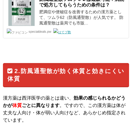
で処方してもらうための条件は？
肥満症や便秘症を改善するための漢方薬とし
て、ツムラ62（防風通聖散）が人気です。 防
風通聖散は薬局でも市販...
specialdeals.pw
2.防風通聖散が効く体質と効きにくい
体質
漢方薬は西洋医学の薬とは違い、
効果の感じられるかどう
かが
体質
ごとに異なります
。ですので、この漢方薬は体が
丈夫な人向け・体が弱い人向けなど、あらかじめ指定され
ています。