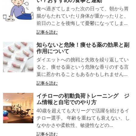
い？おすすめの食事と運動
食べ過ぎてしまった次の日って、朝から胃
腸がもたれていたり身体が重かったりと、
前日のことを後悔して憂鬱になってしま...
記事を読む
知らないと危険！
痩せる薬
の効果と副
作用について
ダイエットへの挑戦と失敗を繰り返してい
ると、痩せる薬という危険な香りのする言
葉に惹かれることもあるかもしれません...
記事を読む
イチローの
初動負荷トレーニング
ジ
ム情報と自宅でのやり方
40歳を超えても大リーグで活躍を続けるイ
チロー選手。 年齢を重ねても衰えない、し
なやかさや柔軟性、敏捷性などの...
記事を読む