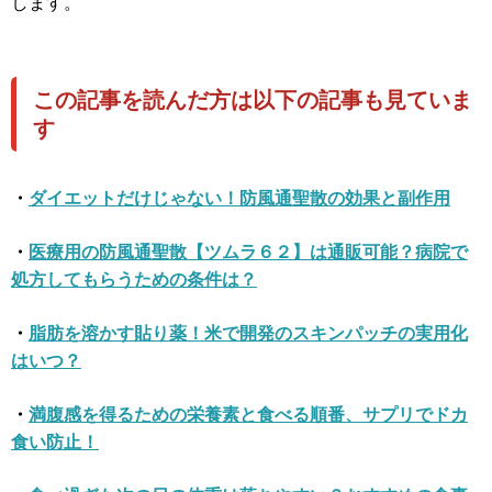
します。
この記事を読んだ方は以下の記事も見ていま
す
・
ダイエットだけじゃない！防風通聖散の効果と副作用
・
医療用の防風通聖散【ツムラ６２】は通販可能？病院で
処方してもらうための条件は？
・
脂肪を溶かす貼り薬！米で開発のスキンパッチの実用化
はいつ？
・
満腹感を得るための栄養素と食べる順番、サプリでドカ
食い防止！