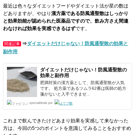
最近は色々なダイエットフードやダイエット法が星の数ほ
どありますが、やはり
漢方薬である防風通聖散はしっかり
と効果効能が認められた医薬品ですので、飲み方さえ間違
わなければ効果を実感できるはず
です。
⇒
ダイエットだけじゃない！防風通聖散の効果と
関連記事
副作用
ダイエットだけじゃない！
防風通聖散
の
効果と副作用
肥満対策の漢方薬として、防風通聖散が人気
です。 処方薬であるツムラ62番は医師の処方
箋がないと入手できませ...
specialdeals.pw
これまで飲んできたけどあまり効果を実感して来なかった
方は、今回の5つのポイントを意識してみることをおすすめ