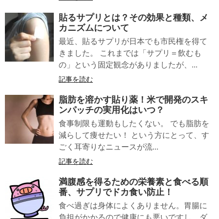
貼るサプリ
とは？その効果と種類、メ
カニズムについて
最近、貼るサプリが日本でも市民権を得て
きました。 これまでは「サプリ＝飲むも
の」という固定観念がありましたが、...
記事を読む
脂肪を溶かす貼り薬
！米で開発のスキ
ンパッチの実用化はいつ？
食事制限も運動もしたくない。 でも脂肪を
減らして痩せたい！ という方にとって、す
ごく耳寄りなニュースが流...
記事を読む
満腹感
を得るための栄養素と食べる順
番、サプリでドカ食い防止！
食べ過ぎは身体によくありません。胃腸に
負担がかかるので健康にも悪いですし、ダ