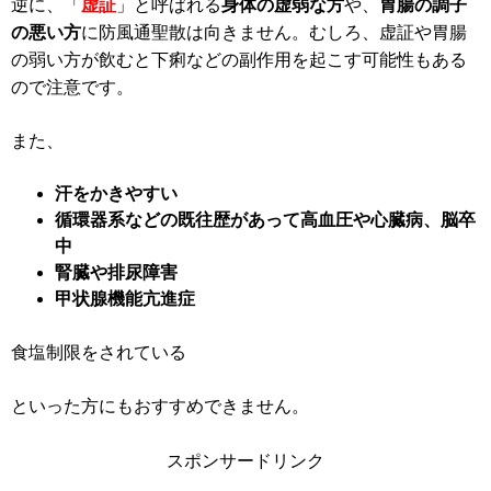
逆に、「
虚証
」と呼ばれる
身体の虚弱な方
や、
胃腸の調子
の悪い方
に防風通聖散は向きません。むしろ、虚証や胃腸
の弱い方が飲むと下痢などの副作用を起こす可能性もある
ので注意です。
また、
汗をかきやすい
循環器系などの既往歴があって高血圧や心臓病、脳卒
中
腎臓や排尿障害
甲状腺機能亢進症
食塩制限をされている
といった方にもおすすめできません。
スポンサードリンク