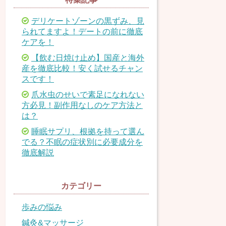
デリケートゾーンの黒ずみ、見
られてますよ！デートの前に徹底
ケアを！
【飲む日焼け止め】国産と海外
産を徹底比較！安く試せるチャン
スです！
爪水虫のせいで素足になれない
方必見！副作用なしのケア方法と
は？
睡眠サプリ、根拠を持って選ん
でる？不眠の症状別に必要成分を
徹底解説
カテゴリー
歩みの悩み
鍼灸&マッサージ