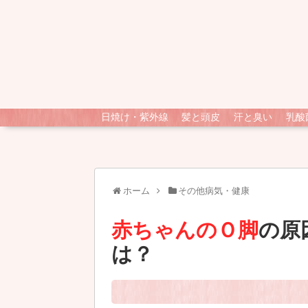
日焼け・紫外線
髪と頭皮
汗と臭い
乳酸
ホーム
その他病気・健康
赤ちゃんのＯ脚
の原
は？