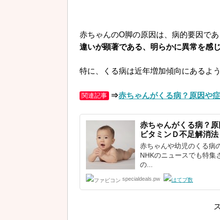
赤ちゃんのO脚の原因は、病的要因で
違いが顕著である、明らかに異常を感
特に、くる病は近年増加傾向にあるよ
⇒
赤ちゃんがくる病？原因や
関連記事
赤ちゃんが
くる病
？原
ビタミンＤ不足解消法
赤ちゃんや幼児のくる病
NHKのニュースでも特集
の...
specialdeals.pw