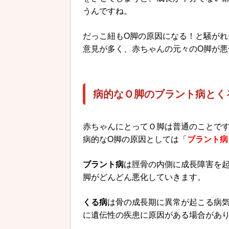
うんですね。
だっこ紐もO脚の原因になる！と騒が
意見が多く、赤ちゃんの元々のO脚が
病的なＯ脚のブラント病とく
赤ちゃんにとってＯ脚は普通のことで
病的なO脚の原因としては「
ブラント病
ブラント病
は脛骨の内側に成長障害を
脚がどんどん悪化していきます。
くる病
は骨の成長期に異常が起こる病
に遺伝性の疾患に原因がある場合があ